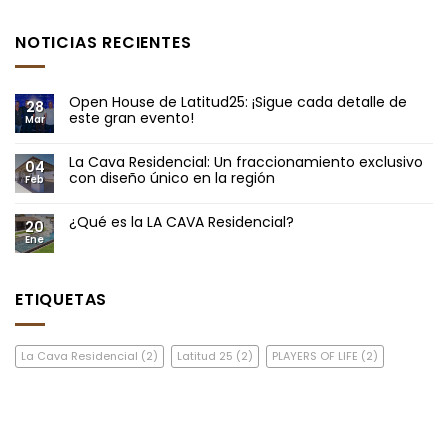
NOTICIAS RECIENTES
Open House de Latitud25: ¡Sigue cada detalle de
28
este gran evento!
Mar
La Cava Residencial: Un fraccionamiento exclusivo
04
con diseño único en la región
Feb
¿Qué es la LA CAVA Residencial?
20
Ene
ETIQUETAS
La Cava Residencial
(2)
Latitud 25
(2)
PLAYERS OF LIFE
(2)