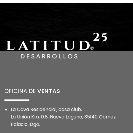
OFICINA DE
VENTAS
La Cava Residencial, casa club.
La Unión Km. 0.8, Nueva Laguna, 35140 Gómez
Palacio, Dgo.