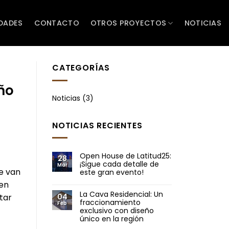
DADES
CONTACTO
OTROS PROYECTOS
NOTICIAS
CATEGORÍAS
ño
Noticias
(3)
NOTICIAS RECIENTES
Open House de Latitud25:
28
¡Sigue cada detalle de
Mar
e van
este gran evento!
 en
La Cava Residencial: Un
tar
04
fraccionamiento
Feb
exclusivo con diseño
único en la región