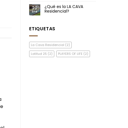
¿Qué es la LA CAVA
20
Residencial?
Ene
ETIQUETAS
La Cava Residencial
(2)
Latitud 25
(2)
PLAYERS OF LIFE
(2)
a
de
el